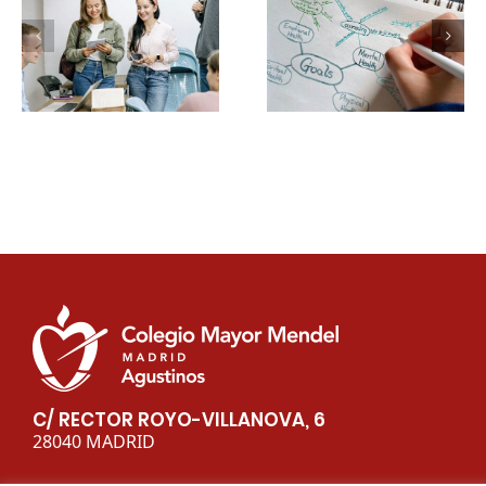
La mejor forma de
¿Cómo sacar el
hacer un mapa mental
máximo partido a
según el Colegio Mayor
PowerPoint en la
Mendel
universidad?
C/ RECTOR ROYO-VILLANOVA, 6
28040 MADRID