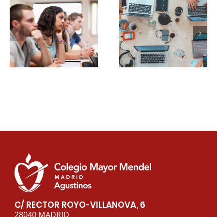
¿Cómo puedes
¿Cuáles son las 5
aumentar la
profesiones más
productividad en el
demandas tras el
estudio?
COVID-19?
C/ RECTOR ROYO-VILLANOVA, 6
28040 MADRID