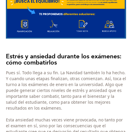
Estrés y ansiedad durante los exámenes:
cómo combatirlos
Pues sí. Todo llega a su fin. La Navidad también lo ha hecho.
Y cuando unas etapas finalizan, otras comienzan. Así, toca el
turno a los exámenes de enero en la universidad. Algo que
puede generar ciertos niveles de estrés y ansiedad que es
importante saber combatir, tanto para el bienestar y la
salud del estudiante, como para obtener los mejores
resultados en los exámenes.
Esta ansiedad muchas veces viene provocada, no tanto por
el examen en sí, sino por las consecuencias que el
estudiante cree que se derivarán del resultado que obtenga